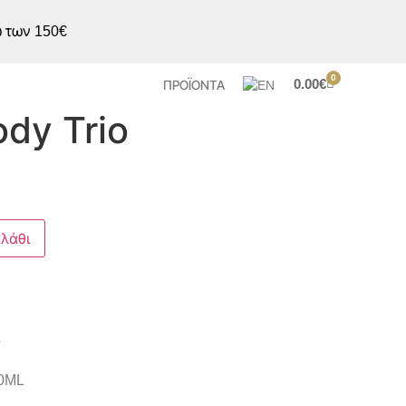
ω των 150€
0
0.00
€
ΠΡΟΪΟΝΤΑ
ody Trio
λάθι
L
0ML