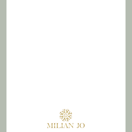
την εβδομάδα.
Step 1 – Therapy Butter
Χρησιμοποιήστε 1 φορά την εβδομάδα και μόνο στις
άκρες των μαλλιών για να αποφύγετε υπερβολική
λιπαρότητα. Αφήστε να δράσει για 5–10 λεπτά και
ξεβγάλτε σχολαστικά.
Step 2 – Shampoo
Εφαρμόστε στη ρίζα και αφήστε να δράσει για 2
λεπτά για βαθύ καθαρισμό. Ξεβγάλτε σχολαστικά.
Step 3 – Conditioner
Εφαρμόστε μικρή ποσότητα μόνο στις άκρες και
αφήστε για 1 λεπτό. Ξεβγάλτε καλά ώστε να μην
μείνει κατάλοιπο που θα βαρύνει τα μαλλιά.
Step 4 – Leave-In