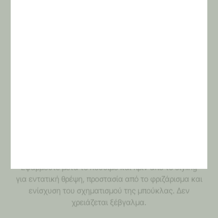
Step 1 – Shampoo
Κάντε απαλό μασάζ στο τριχωτό, αποφεύγοντας την
υπερβολική τριβή στις άκρες. Χρησιμοποιήστε χλιαρό
νερό για να μη χάσουν τα μαλλιά τη φυσική τους
υγρασία.
Step 2 – Conditioner
Απλώστε άφθονη ποσότητα από τη ρίζα έως τις άκρες
και αφήστε για 5–10 λεπτά. Ξεμπλέξτε με χτένα με
αραιά δόντια όσο το conditioner παραμένει πάνω στα
μαλλιά.
Step 3 – Therapy Butter
Εφαρμόστε μετά το λούσιμο και πριν από το styling
για εντατική θρέψη, προστασία από το φριζάρισμα και
ενίσχυση του σχηματισμού της μπούκλας. Δεν
χρειάζεται ξέβγαλμα.