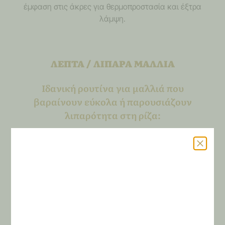
έμφαση στις άκρες για θερμοπροστασία και έξτρα
λάμψη.
ΛΕΠΤΑ / ΛΙΠΑΡΑ ΜΑΛΛΙΑ
Ιδανική ρουτίνα για μαλλιά που
βαραίνουν εύκολα ή παρουσιάζουν
λιπαρότητα στη ρίζα:
Σχεδιασμένη για λεπτά ή λιπαρά μαλλιά, αυτή η
ρουτίνα προσφέρει ελαφριά ενυδάτωση και
καθαρισμό, αναζωογονώντας το τριχωτό χωρίς να
βαραίνει τις άκρες και διατηρώντας τον όγκο και τη
φρεσκάδα των μαλλιών.
Χρήση:
Καθημερινά ή εναλλάξ, ανάλογα με τη
λιπαρότητα. Το Therapy Butter προτείνεται 1 φορά