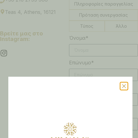
Πληροφορίες παραγγελίας
Teas 4, Athens, 16121
Πρόταση συνεργασίας
Τύπος
Άλλο
Βρείτε μας στο
Όνομα*
Instagram:
Επώνυμο*
Email*
Τηλέφωνο
Μήνυμα*