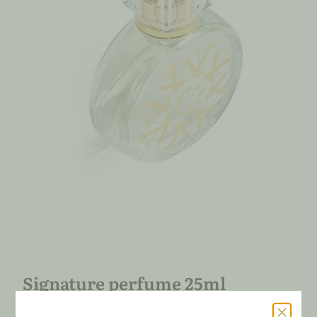
Signature perfume 25ml
25.00
€