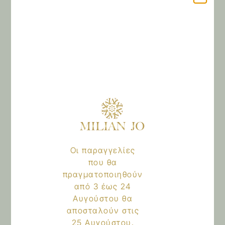
Προσθήκη στο καλάθι
Οι παραγγελίες
Αξιολογήσεις
που θα
πραγματοποιηθούν
Δεν υπάρχει καμία αξιολόγηση ακόμη.
από 3 έως 24
Μόνο συνδεδεμένοι πελάτες που έχουν
Αυγούστου θα
αγοράσει αυτό το προϊόν μπορούν να αφήσουν
αποσταλούν στις
μία αξιολόγηση.
25 Αυγούστου.