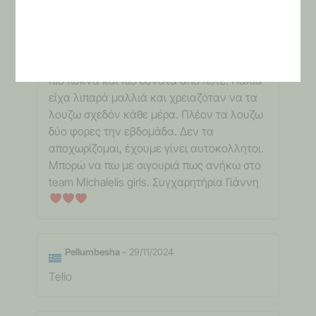
μηνύματα μου. Μου έδινε οδηγίες και
συμβουλές. Τα προϊόντα μου τα έστειλε
εντελώς δωρεάν. Πάμε τώρα στα προϊόντα
δεν έχω λόγια. Τα μαλλιά μου είναι πλέον
πιο πυκνά και πιο δυνατά από ποτέ. Παλιά
είχα λιπαρά μαλλιά και χρειαζόταν να τα
λουζω σχεδόν κάθε μέρα. Πλέον τα λουζω
δύο φορες την εβδομάδα. Δεν τα
αποχωρίζομαι, έχουμε γίνει αυτοκολλητοι.
Μπορώ να πω με σιγουριά πως ανήκω στο
team Michalelis girls. Συγχαρητήρια Γιάννη
Pellumbesha
–
29/11/2024
Telio