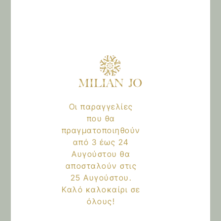
μαλλιά μου είναι πιο υγιή και λαμπερά από
κάθε άλλη φορά! Ένας ακόμη λόγος που
λατρεύω αυτό το προϊόν είναι ότι τα
μαλλιά μου είναι απαλά και δεν
φριζάρουν. Ζω σε νησί όπου το νερό είναι
μέσα στα άλατα και πραγματικά το MILIAN
JO με έχει σώσει!!
Οι παραγγελίες
που θα
Δήμητρα Κωτσαρα
–
14/06/2024
πραγματοποιηθούν
Άπειρα συγχαρητήρια Γιάννη μου για αυτά
από 3 έως 24
τα θαυματουργά πραγματικά προϊόντα!!
Αυγούστου θα
Από την πρώτη κιόλας εφαρμογή βλέπεις
αποσταλούν στις
τη διαφορά.. Ότι καλύτερο έχω βάλει στα
25 Αυγούστου.
μαλλιά μου, οι μπούκλες μου είναι
Καλό καλοκαίρι σε
αγνώριστες ενυδατωμενες και λαμπερές!
όλους!
Είχα δοκιμάσει πολλά σαμπουάν κ μάσκες
κορυφαίων εταιριών αλλά τα Millian Jo