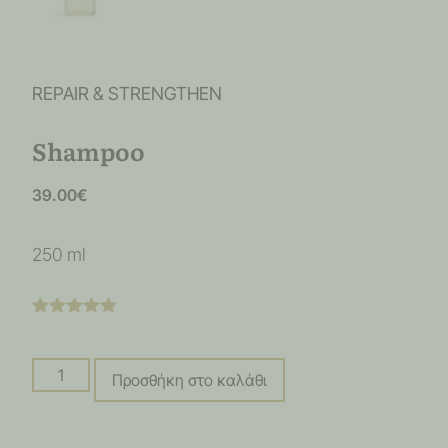
REPAIR & STRENGTHEN
Shampoo
39.00
€
250 ml
Βαθμολογήθηκε
6
με
5.00
από
5 με βάση
βαθμολογίες
Προσθήκη στο καλάθι
πελάτη