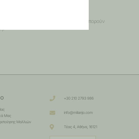
γηση ακόμη.
ς που έχουν αγοράσει αυτό το προϊόν μπορούν
η.
JO
+30 210 2793 986
Μας
info@milianjo.com
κά Μας
ριποίησης Μαλλιών
Τέας 4, Αθήνα, 16121