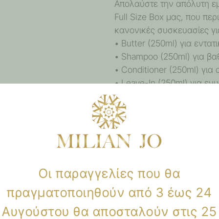
Απολαύστε την απόλυτη εμπ
Full Size Box μας, που πε
κανονικές συσκευασίες γ
• Butter (250ml) για εντ
• Shampoo (250ml) για β
• Conditioner (250ml) γι
• Leave-In (250ml) για ε
θερμότητα
• Hair & Body Oil (100ml)
• Signature Perfume (50ml
Ιδανικό για καθημερινή χ
περιποίησης για εσάς ή τ
Οι παραγγελίες που θα
πραγματοποιηθούν από 3 έως 24
Αυγούστου θα αποσταλούν στις 25
Αξιολογήσεις