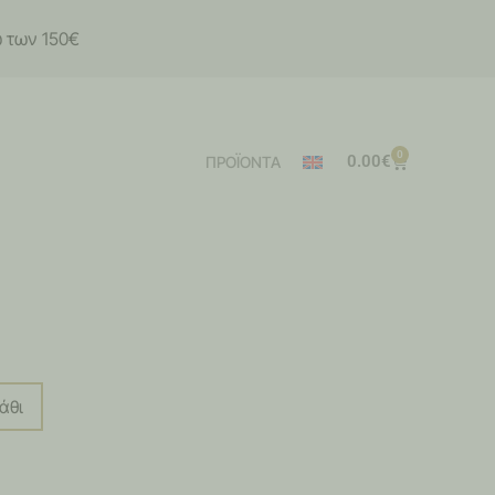
ω των 150€
0
0.00
€
ΠΡΟΪΟΝΤΑ
άθι