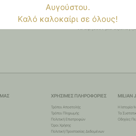
Αυγούστου.
Δεν υπάρχει καμία αξιολό
Καλό καλοκαίρι σε όλους!
Μόνο συνδεδεμένοι πελάτε
να αφήσουν μία αξιολόγησ
 ΜΑΣ
ΧΡΗΣΙΜΕΣ ΠΛΗΡΟΦΟΡΙΕΣ
MILIAN 
Τρόποι Αποστολής
Η Ιστορία 
Τρόποι Πληρωμής
Τα Συστατι
Πολιτική Επιστροφών
Οδηγίες Πε
Όροι Χρήσης
Πολιτική Προστασίας Δεδομένων