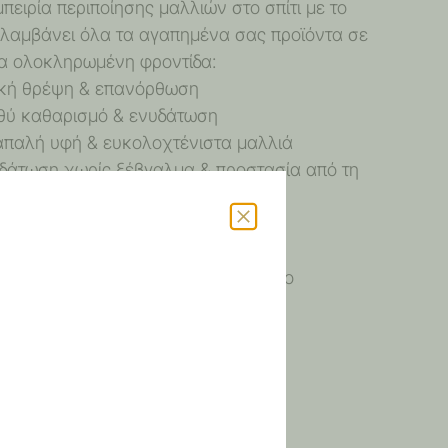
ειρία περιποίησης μαλλιών στο σπίτι με το
ριλαμβάνει όλα τα αγαπημένα σας προϊόντα σε
ια ολοκληρωμένη φροντίδα:
ατική θρέψη & επανόρθωση
αθύ καθαρισμό & ενυδάτωση
α απαλή υφή & ευκολοχτένιστα μαλλιά
νυδάτωση χωρίς ξέβγαλμα & προστασία από τη
 για μεταξένια λάμψη & θρέψη
) για μοναδικό άρωμα που διαρκεί
ρήση και πλήρη φροντίδα — ένα δώρο
α αγαπημένα σας πρόσωπα!