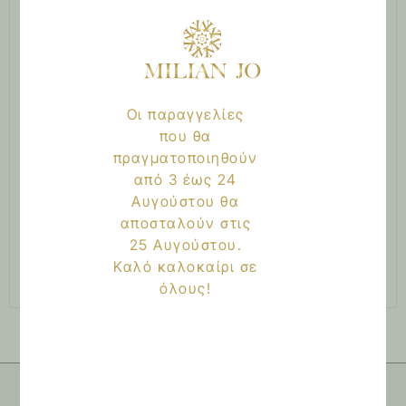
Συνθηματικό
*
Οι παραγγελίες
που θα
Subscribe to our newsletter
πραγματοποιηθούν
Τα προσωπικά σας δεδομένα θα χρησιμοποιηθούν για την
από 3 έως 24
υποστήριξη της εμπειρίας σας σε ολόκληρο τον ιστότοπο, για τη
Αυγούστου θα
διαχείριση της πρόσβασης στο λογαριασμό σας και για άλλους
σκοπούς που περιγράφονται στη σελίδα
πολιτική απορρήτου
.
αποσταλούν στις
25 Αυγούστου.
Καλό καλοκαίρι σε
Εγγραφή
όλους!